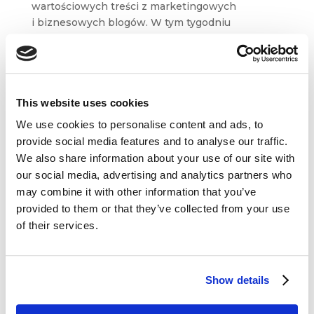
wartościowych treści z marketingowych
i biznesowych blogów. W tym tygodniu
wyselekcjonowaliśmy dla Was artykuły m. in.
z Bloga Jacka Kotarbińskiego, Hotjar Blog,
Disruptive Advertising czy Mention. Inspirującej
lektury! ...
This website uses cookies
We use cookies to personalise content and ads, to
provide social media features and to analyse our traffic.
We also share information about your use of our site with
our social media, advertising and analytics partners who
Dane kontaktowe
may combine it with other information that you’ve
provided to them or that they’ve collected from your use
questus
of their services.

ul. Organizacji WiN 83/7
91-811 Łódź
Show details

601 098 038
questus@questus.pl
