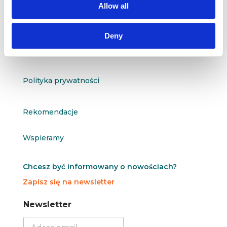
Allow all
O nas
Deny
Kontakt
Polityka prywatności
Rekomendacje
Wspieramy
Chcesz być informowany o nowościach?
Zapisz się na newsletter
N
N
Newsletter
e
e
w
w