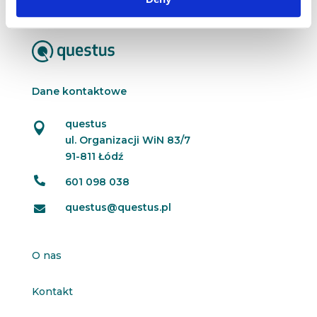
Dane kontaktowe
questus

ul. Organizacji WiN 83/7
91-811 Łódź

601 098 038
questus@questus.pl

O nas
Kontakt