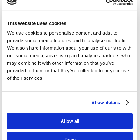
Czas na kolejny przegląd najbardziej
wartościowych treści z marketingowych
i biznesowych blogów. W tym tygodniu
This website uses cookies
wyselekcjonowaliśmy dla Was artykuły m. in.
We use cookies to personalise content and ads, to
z Bloga Jacka Kotarbińskiego, Hotjar Blog,
provide social media features and to analyse our traffic.
Disruptive Advertising czy Mention. Inspirującej
We also share information about your use of our site with
lektury! ...
our social media, advertising and analytics partners who
may combine it with other information that you’ve
Badania behawioralne, storytelling i old-
provided to them or that they’ve collected from your use
school e-mail – przegląd blogosfery
marketingowej #1
of their services.
paź 7, 2018
|
Blogosfera
,
Wiedza
Jak wylicza Kevin Kelly, redaktor naczelny
Show details
magazynu Wired i autor książki „The Inevitable” –
każdego roku powstaje 8 mln utworów, 2 mln
książek, 16 tys. filmów, 30 mld postów na blogach
Allow all
i 182 mld tweetów. To oczywiste, że żaden
człowiek nie jest w stanie przejrzeć...
Deny