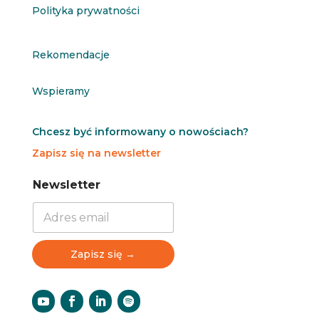
Polityka prywatności
Rekomendacje
Wspieramy
Chcesz być informowany o nowościach?
Zapisz się na newsletter
N
N
Newsletter
e
e
w
w
s
s
l
l
e
e
Zapisz się →
t
t
t
t
e
e
r
r