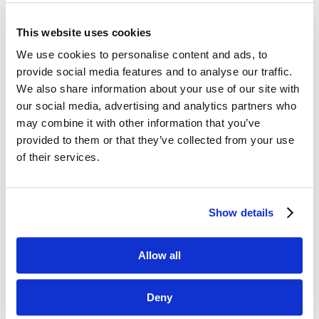
This website uses cookies
Dane kontaktowe
We use cookies to personalise content and ads, to
provide social media features and to analyse our traffic.
questus

We also share information about your use of our site with
ul. Organizacji WiN 83/7
our social media, advertising and analytics partners who
91-811 Łódź
may combine it with other information that you’ve
provided to them or that they’ve collected from your use

601 098 038
of their services.
questus@questus.pl

Show details
O nas
Kontakt
Allow all
Polityka prywatności
Deny