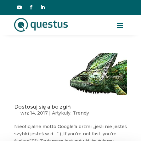
Dostosuj się albo zgiń
wrz 14, 2017
|
Artykuły
,
Trendy
Nieoficjalne motto Google’a brzmi „jeśli nie jesteś
szybki jesteś w d…” („If you’re not fast, you’re
fucked”[1]). Truizmem jest mówić, że żyjemy