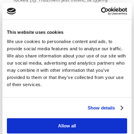
w świecie dynamicznych zmian. Niemniej coraz
rzadziej w ogóle je zauważamy. Płyniemy...
This website uses cookies
We use cookies to personalise content and ads, to
provide social media features and to analyse our traffic.
We also share information about your use of our site with
Dane kontaktowe
our social media, advertising and analytics partners who
may combine it with other information that you’ve
questus

provided to them or that they’ve collected from your use
ul. Organizacji WiN 83/7
of their services.
91-811 Łódź

601 098 038
questus@questus.pl
Show details

Allow all
O nas