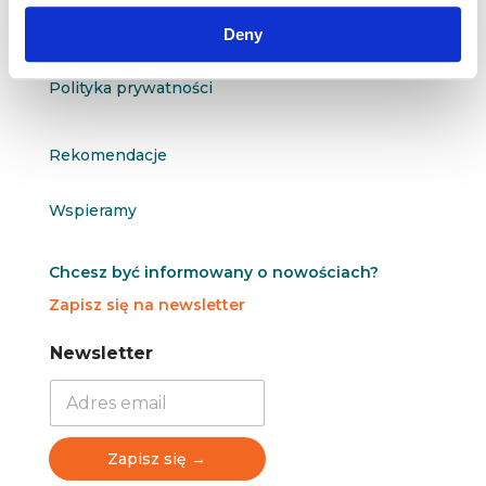
Kontakt
Deny
Polityka prywatności
Rekomendacje
Wspieramy
Chcesz być informowany o nowościach?
Zapisz się na newsletter
N
N
Newsletter
e
e
w
w
s
s
l
l
e
e
Zapisz się →
t
t