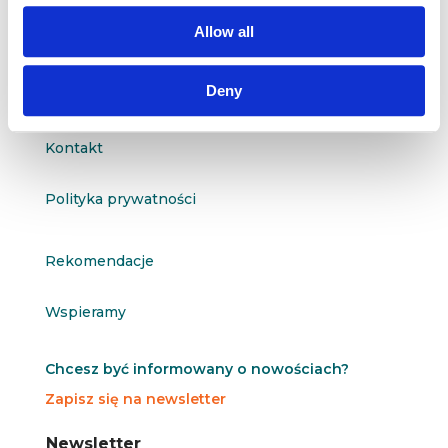
questus@questus.pl

Allow all
Deny
O nas
Kontakt
Polityka prywatności
Rekomendacje
Wspieramy
Chcesz być informowany o nowościach?
Zapisz się na newsletter
N
N
Newsletter