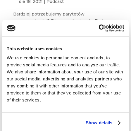
sie 18, 2021
|
Podcast
Bardziej potrzebujemy parytetów
czy normalności? Dlaczego Agnieszka Brytan
Jędrzejowska mówi, że „przyszłość jest kobietą”?
Ile % pań marzy o bezwzględnym
równouprawnieniu, a ile ma decydujący wpływ
na decyzje konsumenckie? Jakie...
This website uses cookies
We use cookies to personalise content and ads, to
provide social media features and to analyse our traffic.
We also share information about your use of our site with
our social media, advertising and analytics partners who
may combine it with other information that you’ve
Dane kontaktowe
provided to them or that they’ve collected from your use
of their services.
questus

ul. Organizacji WiN 83/7
91-811 Łódź
Show details

601 098 038