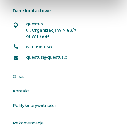
Dane kontaktowe
questus

ul. Organizacji WiN 83/7
91-811 Łódź

601 098 038
questus@questus.pl

O nas
Kontakt
Polityka prywatności
Rekomendacje