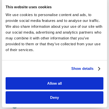
This website uses cookies
We use cookies to personalise content and ads, to
provide social media features and to analyse our traffic.
We also share information about your use of our site with
our social media, advertising and analytics partners who
Maciej Tesławski: zbyt często
may combine it with other information that you’ve
rebrandingiem nazywamy zmianę logo
lip 19, 2017
|
Artykuły
,
Ludzie
provided to them or that they’ve collected from your use
of their services.
Kolejnym gościem na questus BLOGu jest Maciej
Tesławski, współzałożyciel Szkoły Strategii Marki
SAR, twórca Marketing Communication Academy,
Show details
autor tak istotnych dla marketera książek, jak
choćby „Strategia Marketingowa” i „Konsument
wierny...
Allow all
Deny