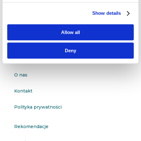
Dane kontaktowe
Show details
questus

ul. Organizacji WiN 83/7
91-811 Łódź
Allow all

601 098 038
Deny
questus@questus.pl

O nas
Kontakt
Polityka prywatności
Rekomendacje