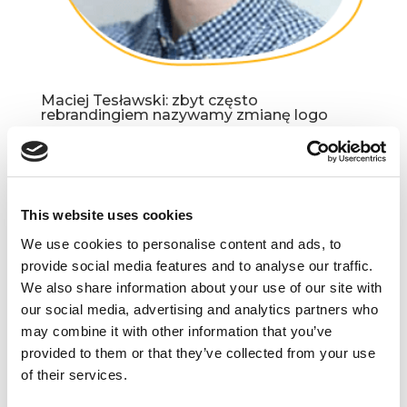
Maciej Tesławski: zbyt często
rebrandingiem nazywamy zmianę logo
lip 19, 2017
|
Artykuły
,
Ludzie
Kolejnym gościem na questus BLOGu jest Maciej
Tesławski, współzałożyciel Szkoły Strategii Marki
SAR, twórca Marketing Communication Academy,
This website uses cookies
autor tak istotnych dla marketera książek, jak
We use cookies to personalise content and ads, to
choćby „Strategia Marketingowa” i „Konsument
provide social media features and to analyse our traffic.
wierny...
We also share information about your use of our site with
our social media, advertising and analytics partners who
may combine it with other information that you’ve
provided to them or that they’ve collected from your use
of their services.