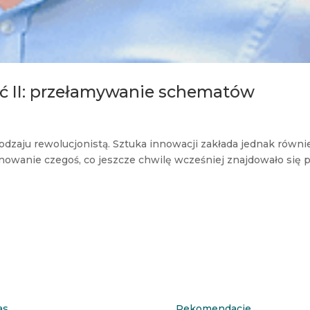
ść II: przełamywanie schematów
rodzaju rewolucjonistą. Sztuka innowacji zakłada jednak równi
onowanie czegoś, co jeszcze chwilę wcześniej znajdowało się 
as
Rekomendacje