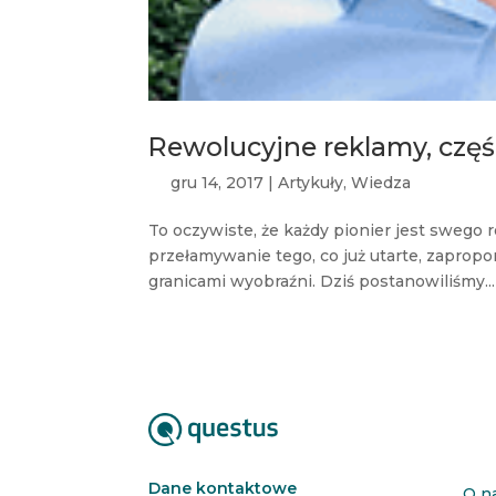
Rewolucyjne reklamy, czę
gru 14, 2017
|
Artykuły
,
Wiedza
To oczywiste, że każdy pionier jest swego 
przełamywanie tego, co już utarte, zaprop
granicami wyobraźni. Dziś postanowiliśmy...
Dane kontaktowe
O n