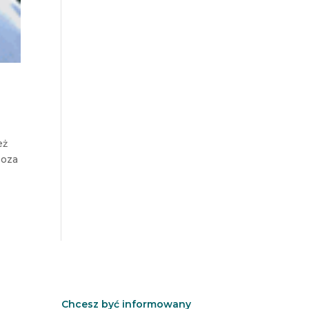
eż
poza
Chcesz być informowany