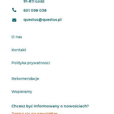
91-811 Łódź

601 098 038
questus@questus.pl

O nas
Kontakt
Polityka prywatności
Rekomendacje
Wspieramy
Chcesz być informowany o nowościach?
Zapisz się na newsletter