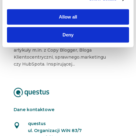
Dystrybucja contentu, investor relations
i Facebook Ads [przegląd blogosfery
marketingowej #24]
wrz 15, 2019
|
Blogosfera
,
Trendy
Allow all
Przed nami kolejny, już dwudziesty czwarty
Deny
przegląd treści z marketingowych blogów
i serwisów. Dziś wyselekcjonowaliśmy dla Was
artykuły m.in. z Copy Blogger, Bloga
Klientocentryczni, sprawnego.marketingu
czy HubSpota. Inspirującej...
Dane kontaktowe
questus

ul. Organizacji WiN 83/7