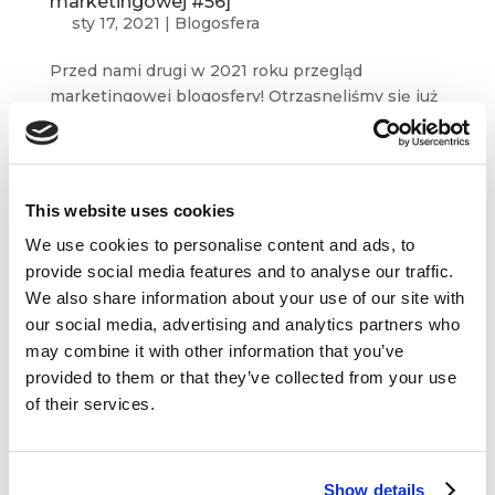
marketingowej #56]
sty 17, 2021
|
Blogosfera
Przed nami drugi w 2021 roku przegląd
marketingowej blogosfery! Otrząsnęliśmy się już
z podsumowań minionych miesięcy i prognoz
na kolejne, dlatego czas na wyłącznie
merytoryczne kąski marketingowej i biznesowej
wiedzy. W tym...
This website uses cookies
We use cookies to personalise content and ads, to
provide social media features and to analyse our traffic.
We also share information about your use of our site with
our social media, advertising and analytics partners who
may combine it with other information that you’ve
provided to them or that they’ve collected from your use
of their services.
Show details