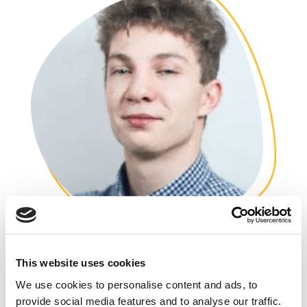
Maciej Tesławski: zbyt często
rebrandingiem nazywamy zmianę logo
This website uses cookies
lip 19, 2017
|
Artykuły
,
Ludzie
We use cookies to personalise content and ads, to
provide social media features and to analyse our traffic.
Kolejnym gościem na questus BLOGu jest Maciej