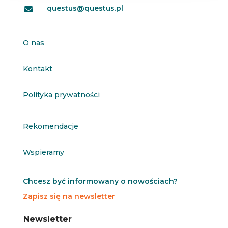
questus@questus.pl

O nas
Kontakt
Polityka prywatności
Rekomendacje
Wspieramy
Chcesz być informowany o nowościach?
Zapisz się na newsletter
N
N
Newsletter