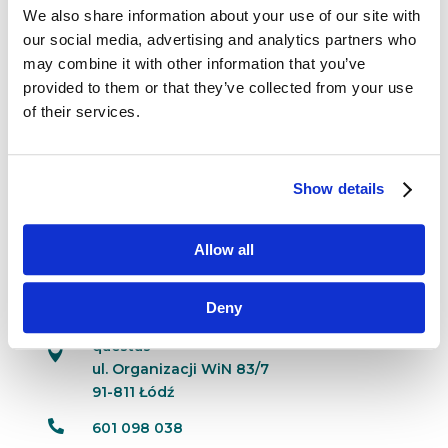
We also share information about your use of our site with
Tesławski, współzałożyciel Szkoły Strategii Marki
our social media, advertising and analytics partners who
SAR, twórca Marketing Communication Academy,
may combine it with other information that you’ve
autor tak istotnych dla marketera książek, jak
provided to them or that they’ve collected from your use
choćby „Strategia Marketingowa” i „Konsument
wierny...
of their services.
Show details
Strona 2 z 2
«
1
2
Allow all
Dane kontaktowe
Deny
questus

ul. Organizacji WiN 83/7
91-811 Łódź

601 098 038