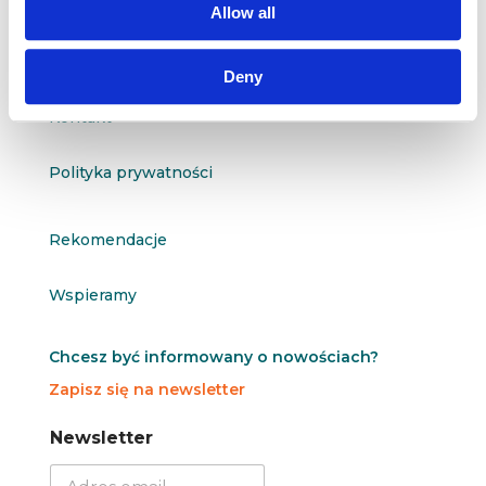
Allow all
O nas
Deny
Kontakt
Polityka prywatności
Rekomendacje
Wspieramy
Chcesz być informowany o nowościach?
Zapisz się na newsletter
N
N
Newsletter
e
e
w
w