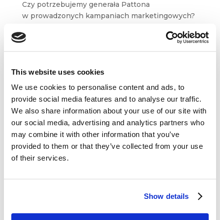
Czy potrzebujemy generała Pattona
w prowadzonych kampaniach marketingowych?
Jak „Popcorn” może wspomóc nasze codzienne
działania? Odpowiedzi na te i wiele innych
marketingowych i biznesowych pytań
znajdziecie w artykułach,...
This website uses cookies
We use cookies to personalise content and ads, to
provide social media features and to analyse our traffic.
We also share information about your use of our site with
our social media, advertising and analytics partners who
Dane kontaktowe
may combine it with other information that you’ve
provided to them or that they’ve collected from your use
questus
of their services.

ul. Organizacji WiN 83/7
91-811 Łódź
Show details

601 098 038
questus@questus.pl
