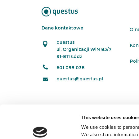
Dane kontaktowe
O n
questus

Kon
ul. Organizacji WiN 83/7
91-811 Łódź
Pol

601 098 038
questus@questus.pl

This website uses cookie
We use cookies to personal
We also share information 