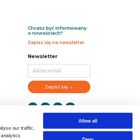
Chcesz być informowany
o nowościach?
Zapisz się na newsletter
N
N
Newsletter
e
e
w
w
s
s
l
l
e
e
Zapisz się →
t
t
t
t
e
e
r
r
N
Allow all
e
w
yse our traffic.
s
 analytics
Deny
l