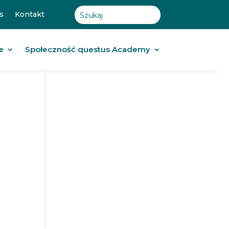
s
Kontakt
e
Społeczność questus Academy
g