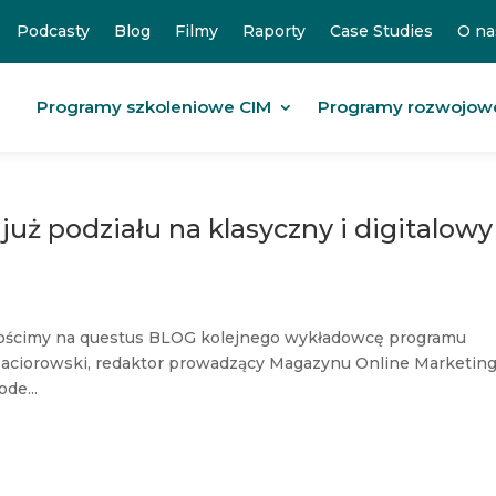
Podcasty
Blog
Filmy
Raporty
Case Studies
O na
Programy szkoleniowe CIM
Programy rozwojow
już podziału na klasyczny i digitalowy
 gościmy na questus BLOG kolejnego wykładowcę programu
 Maciorowski, redaktor prowadzący Magazynu Online Marketin
de...