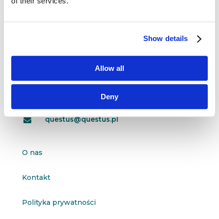
of their services.
Show details
Dane kontaktowe
questus

Allow all
ul. Organizacji WiN 83/7
91-811 Łódź
Deny

601 098 038
questus@questus.pl

O nas
Kontakt
Polityka prywatności