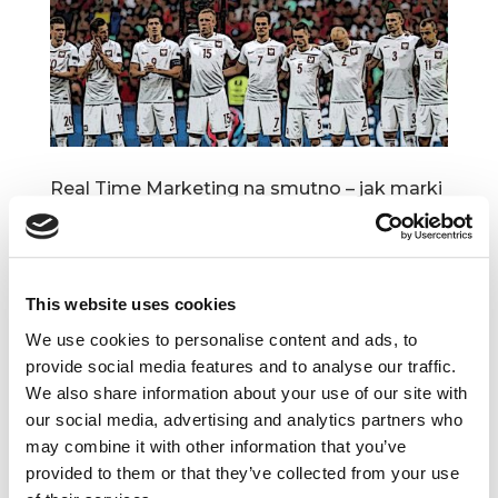
Real Time Marketing na smutno – jak marki
zareagowały na porażkę Polski
z Senegalem?
cze 20, 2018
|
Artykuły
,
Trendy
Swego czasu pisaliśmy, że Real Time Marketing
This website uses cookies
potrafi być niezwykle potężnym orężem
We use cookies to personalise content and ads, to
w komunikacyjnym arsenale każdego brandu.
provide social media features and to analyse our traffic.
Mamy jednak nieodparte wrażenie, że marki
We also share information about your use of our site with
niezwykle rzadko odbezpieczają je w „smutnych”
our social media, advertising and analytics partners who
momentach, koncentrując się wyłącznie...
may combine it with other information that you’ve
provided to them or that they’ve collected from your use