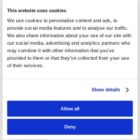
This website uses cookies
Dane kontaktowe
We use cookies to personalise content and ads, to
provide social media features and to analyse our traffic.
questus

We also share information about your use of our site with
ul. Organizacji WiN 83/7
our social media, advertising and analytics partners who
91-811 Łódź
may combine it with other information that you’ve

601 098 038
provided to them or that they’ve collected from your use
of their services.
questus@questus.pl

O nas
Show details
Kontakt
Allow all
Polityka prywatności
Deny
Rekomendacje