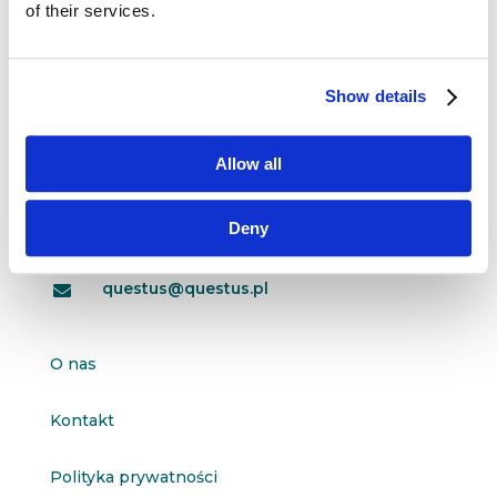
of their services.
Show details
Dane kontaktowe
questus

Allow all
ul. Organizacji WiN 83/7
91-811 Łódź
Deny

601 098 038
questus@questus.pl

O nas
Kontakt
Polityka prywatności