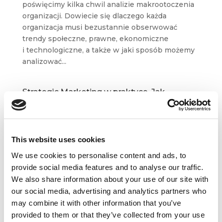
poświęcimy kilka chwil analizie makrootoczenia
organizacji. Dowiecie się dlaczego każda
organizacja musi bezustannie obserwować
trendy społeczne, prawne, ekonomiczne
i technologiczne, a także w jaki sposób możemy
analizować...
Strategic Marketing w praktyce. Jak
sprawnie przeprowadzić audyt
marketingowy?
paź 31, 2018
|
Artykuły
,
Wiedza
Jak w pędzie codziennej pracy sprostać zadaniu,
This website uses cookies
które powinno być zrobione z jednej strony
We use cookies to personalise content and ads, to
dogłębnie, a z drugiej strony szybko i sprawnie?
provide social media features and to analyse our traffic.
Są na to dwa sposoby: nadanie audytowi
We also share information about your use of our site with
struktury i gromadzenie danych w sposób ciągły.
our social media, advertising and analytics partners who
Audyt marketingowy to nic...
may combine it with other information that you’ve
provided to them or that they’ve collected from your use