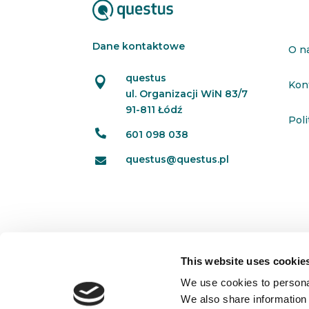
Dane kontaktowe
O n
questus

Kon
ul. Organizacji WiN 83/7
91-811 Łódź
Pol

601 098 038
questus@questus.pl

This website uses cookie
We use cookies to personal
We also share information 