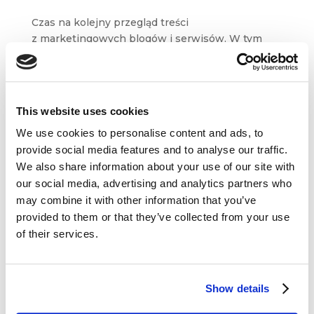
Czas na kolejny przegląd treści
z marketingowych blogów i serwisów. W tym
tygodniu wybraliśmy dla Was materiały
m.in. z Businesses Grow, Content Marketing
Institute czy Disruptive Advertising. Inspirującej
lektury! First...
This website uses cookies
We use cookies to personalise content and ads, to
provide social media features and to analyse our traffic.
We also share information about your use of our site with
our social media, advertising and analytics partners who
may combine it with other information that you’ve
Dane kontaktowe
provided to them or that they’ve collected from your use
of their services.
questus

ul. Organizacji WiN 83/7
91-811 Łódź
Show details

601 098 038