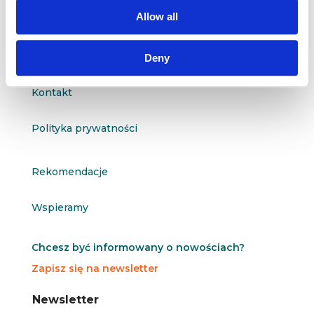
questus@questus.pl

Allow all
O nas
Deny
Kontakt
Polityka prywatności
Rekomendacje
Wspieramy
Chcesz być informowany o nowościach?
Zapisz się na newsletter
N
N
Newsletter
e
e