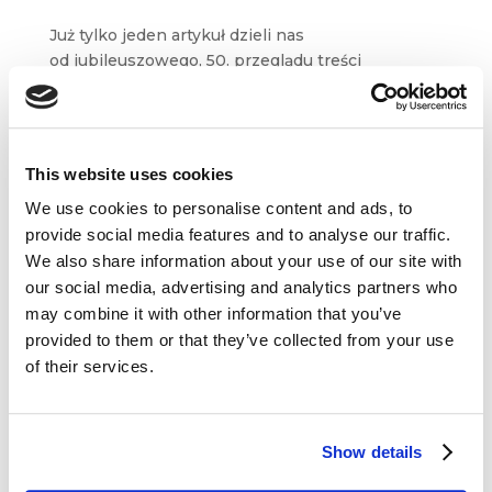
Już tylko jeden artykuł dzieli nas
od jubileuszowego, 50. przeglądu treści
z marketingowych blogów i serwisów.
Nie oznacza to jednak, że 49. odsłona serii będzie
potraktowana po macoszemu. Wręcz przeciwnie!
W dzisiejszym...
This website uses cookies
We use cookies to personalise content and ads, to
provide social media features and to analyse our traffic.
We also share information about your use of our site with
our social media, advertising and analytics partners who
may combine it with other information that you’ve
Dane kontaktowe
provided to them or that they’ve collected from your use
of their services.
questus

ul. Organizacji WiN 83/7
91-811 Łódź
Show details

601 098 038