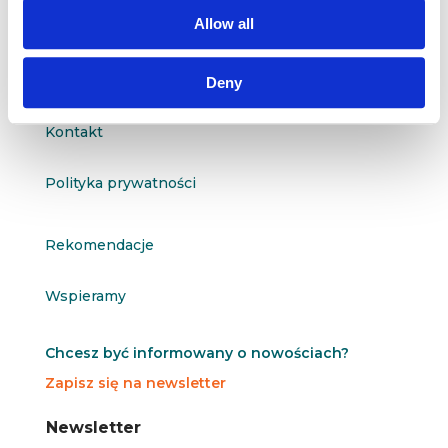
questus@questus.pl

Allow all
O nas
Deny
Kontakt
Polityka prywatności
Rekomendacje
Wspieramy
Chcesz być informowany o nowościach?
Zapisz się na newsletter
N
N
Newsletter
e
e