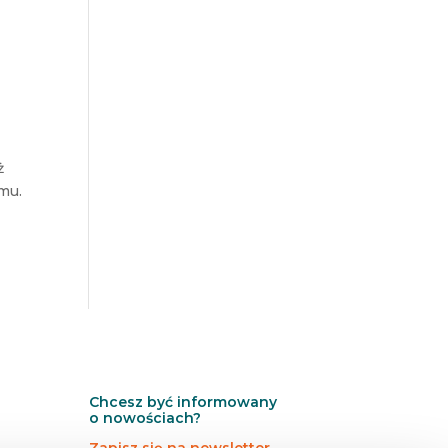
ż
mu.
Chcesz być informowany
o nowościach?
Zapisz się na newsletter