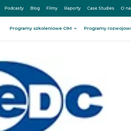
Podcasty
Blog
Filmy
Raporty
Case Studies
O na
Programy szkoleniowe CIM
Programy rozwojow