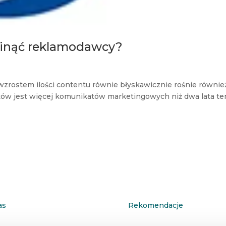
minąć reklamodawcy?
wzrostem ilości contentu równie błyskawicznie rośnie równie
tów jest więcej komunikatów marketingowych niż dwa lata te
as
Rekomendacje