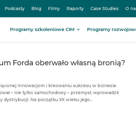
Podcasty
Blog
Filmy
Raporty
Case Studies
O na
Programy szkoleniowe CIM
Programy rozwojow
erium Forda oberwało własną bronią?
więconej innowacjom i kreowaniu sukcesu w biznesie.
ował – nie tylko samochodowy – przemysł, wprowadził
 dystrybucji. Na początku XX wieku jego...