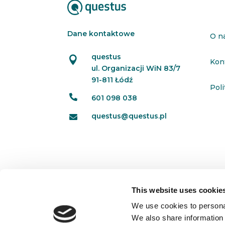
Dane kontaktowe
O n
questus

Kon
ul. Organizacji WiN 83/7
91-811 Łódź
Pol

601 098 038
questus@questus.pl

This website uses cookie
We use cookies to personal
We also share information 