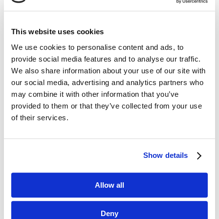
This website uses cookies
We use cookies to personalise content and ads, to
Dane kontaktowe
provide social media features and to analyse our traffic.
We also share information about your use of our site with
questus

our social media, advertising and analytics partners who
ul. Organizacji WiN 83/7
may combine it with other information that you’ve
91-811 Łódź
provided to them or that they’ve collected from your use

601 098 038
of their services.
questus@questus.pl

Show details
O nas
Allow all
Kontakt
Deny
Polityka prywatności