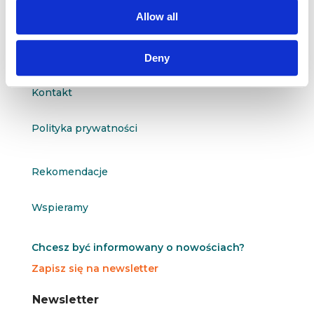
questus@questus.pl

Allow all
O nas
Deny
Kontakt
Polityka prywatności
Rekomendacje
Wspieramy
Chcesz być informowany o nowościach?
Zapisz się na newsletter
N
N
Newsletter
e
e