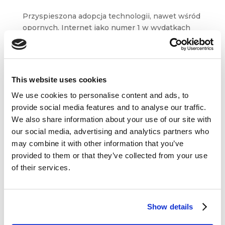
Przyspieszona adopcja technologii, nawet wśród
opornych. Internet jako numer 1 w wydatkach
na reklamę. Rosnąca siła mobile i martech –
o tym jak wygląda krajobraz po burzy, czyli
marketing po COVID-19, opowiada ekspert CIM,
Artur...
This website uses cookies
We use cookies to personalise content and ads, to
provide social media features and to analyse our traffic.
We also share information about your use of our site with
our social media, advertising and analytics partners who
may combine it with other information that you’ve
Dane kontaktowe
provided to them or that they’ve collected from your use
of their services.
questus

ul. Organizacji WiN 83/7
91-811 Łódź
Show details

601 098 038