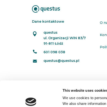
Dane kontaktowe
O n
questus

Kon
ul. Organizacji WiN 83/7
91-811 Łódź
Pol

601 098 038
questus@questus.pl

This website uses cookie
We use cookies to personal
We also share information 