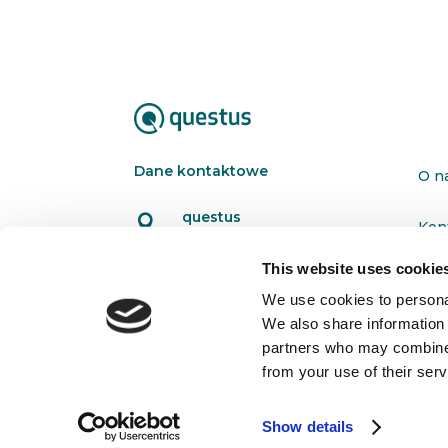
Dane kontaktowe
O n
questus

Kon
ul. Organizacji WiN 83/7
91-811 Łódź
This website uses cookie
Pol

601 098 038
We use cookies to personal
We also share information 
questus@questus.pl

partners who may combine i
from your use of their serv
Show details