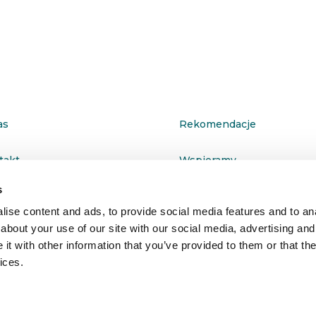
as
Rekomendacje
takt
Wspieramy
s
ityka prywatności
ise content and ads, to provide social media features and to anal
about your use of our site with our social media, advertising and
t with other information that you’ve provided to them or that the
ices.