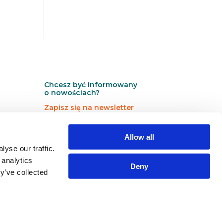
Chcesz być informowany
o nowościach?
Zapisz się na newsletter
N
N
Newsletter
Allow all
e
e
w
w
yse our traffic.
s
s
 analytics
Deny
l
l
y’ve collected
e
e
Zapisz się →
t
t
t
t
e
e
r
r