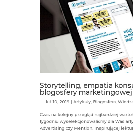
Storytelling, empatia kons
blogosfery marketingowej
lut 10, 2019
|
Artykuły
,
Blogosfera
,
Wiedz
Czas na kolejny przegląd najbardziej war
tygodniu wyselekcjonowaliśmy dla Was artyk
Advertising czy Mention. Inspirującej lektury