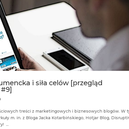
umencka i siła celów [przegląd
 #9]
a
tościowych treści z marketingowych i biznesowych blogów. W 
uły m. in. z Bloga Jacka Kotarbińskiego, Hotjar Blog, Disrupti
! ...