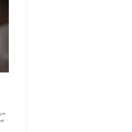
tym
ve