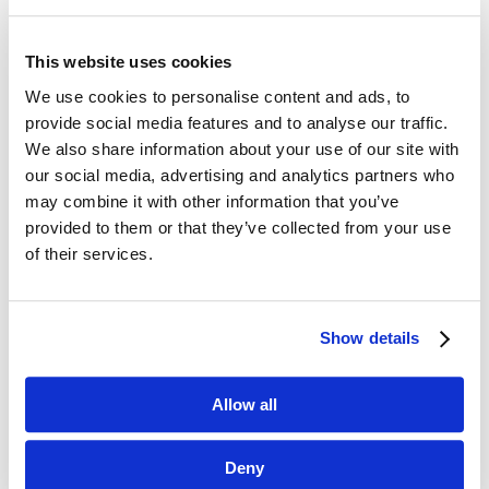
This website uses cookies
We use cookies to personalise content and ads, to
Dane kontaktowe
provide social media features and to analyse our traffic.
We also share information about your use of our site with
questus

our social media, advertising and analytics partners who
ul. Organizacji WiN 83/7
may combine it with other information that you’ve
91-811 Łódź
provided to them or that they’ve collected from your use

601 098 038
of their services.
questus@questus.pl

Show details
O nas
Allow all
Kontakt
Polityka prywatności
Deny