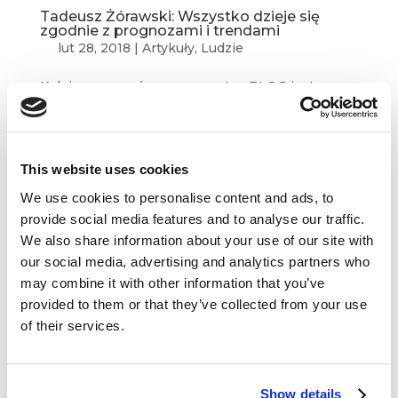
Tadeusz Żórawski: Wszystko dzieje się
zgodnie z prognozami i trendami
lut 28, 2018
|
Artykuły
,
Ludzie
Kolejnym rozmówcą na questus BLOG jest
Tadeusz Żórawski, specjalista w dziedzinie
komunikacji marketingowej, planowania mediów,
zaawansowanych badań postaw konsumenckich
i analiz reakcji konsumentów na nowe
This website uses cookies
technologie. Obecnie pracuje...
We use cookies to personalise content and ads, to
provide social media features and to analyse our traffic.
We also share information about your use of our site with
our social media, advertising and analytics partners who
may combine it with other information that you’ve
provided to them or that they’ve collected from your use
Dane kontaktowe
of their services.
questus

ul. Organizacji WiN 83/7
Show details