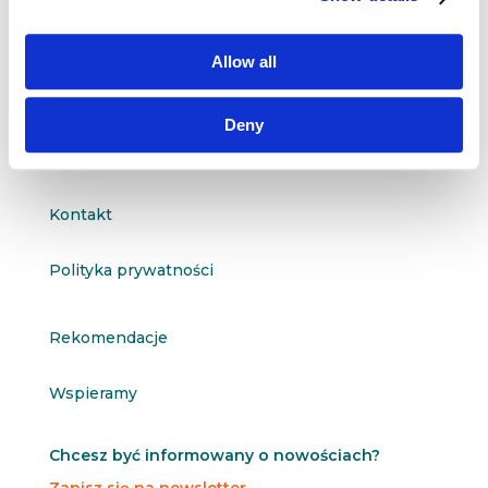
91-811 Łódź

601 098 038
Allow all
questus@questus.pl

Deny
O nas
Kontakt
Polityka prywatności
Rekomendacje
Wspieramy
Chcesz być informowany o nowościach?