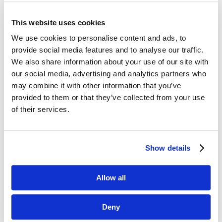
This website uses cookies
Dane kontaktowe
We use cookies to personalise content and ads, to
provide social media features and to analyse our traffic.
questus

We also share information about your use of our site with
ul. Organizacji WiN 83/7
our social media, advertising and analytics partners who
91-811 Łódź
may combine it with other information that you’ve
provided to them or that they’ve collected from your use

601 098 038
of their services.
questus@questus.pl

Show details
O nas
Kontakt
Allow all
Polityka prywatności
Deny