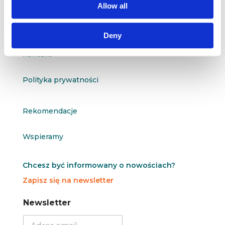
Allow all
O nas
Deny
Kontakt
Polityka prywatności
Rekomendacje
Wspieramy
Chcesz być informowany o nowościach?
Zapisz się na newsletter
N
N
Newsletter
e
e
w
w