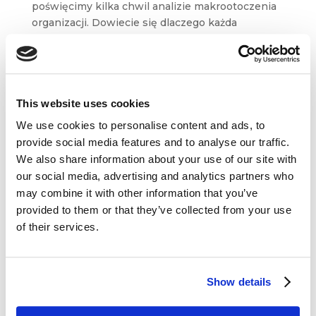
poświęcimy kilka chwil analizie makrootoczenia
organizacji. Dowiecie się dlaczego każda
organizacja musi bezustannie obserwować
trendy społeczne, prawne, ekonomiczne
i technologiczne, a także w jaki sposób możemy
analizować...
This website uses cookies
We use cookies to personalise content and ads, to
provide social media features and to analyse our traffic.
We also share information about your use of our site with
our social media, advertising and analytics partners who
Dane kontaktowe
may combine it with other information that you’ve
provided to them or that they’ve collected from your use
questus
of their services.

ul. Organizacji WiN 83/7
91-811 Łódź
Show details

601 098 038
questus@questus.pl
