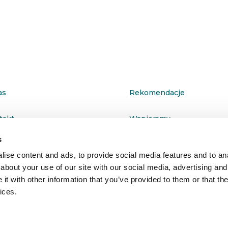
as
Rekomendacje
takt
Wspieramy
s
ityka prywatności
ise content and ads, to provide social media features and to anal
about your use of our site with our social media, advertising and
t with other information that you’ve provided to them or that the
ices.