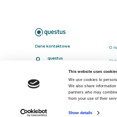
Dane kontaktowe
O n
questus

Kon
ul. Organizacji WiN 83/7
91-811 Łódź
This website uses cookie
Pol

601 098 038
We use cookies to personal
We also share information 
questus@questus.pl

partners who may combine i
from your use of their serv
Show details