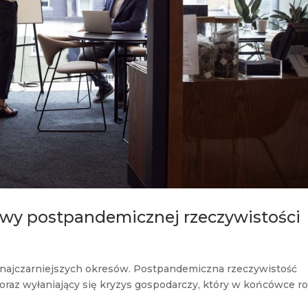
awy postpandemicznej rzeczywistości
 z najczarniejszych okresów. Postpandemiczna rzeczywistość
 oraz wyłaniający się kryzys gospodarczy, który w końcówce r