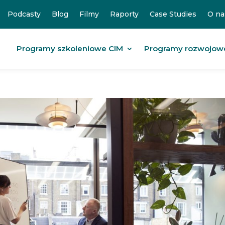
Podcasty
Blog
Filmy
Raporty
Case Studies
O na
Programy szkoleniowe CIM
Programy rozwojow