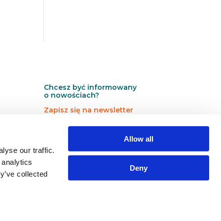
Chcesz być informowany
o nowościach?
Zapisz się na newsletter
N
N
Newsletter
Allow all
e
e
yse our traffic.
w
w
s
s
 analytics
Deny
l
l
y’ve collected
e
e
Zapisz się →
t
t
t
t
e
e
r
r