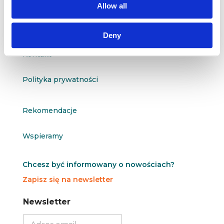
Allow all
O nas
Deny
Kontakt
Polityka prywatności
Rekomendacje
Wspieramy
Chcesz być informowany o nowościach?
Zapisz się na newsletter
N
N
Newsletter
e
e
w
w