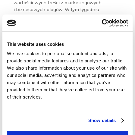
wartościowych treści z marketingowych
i biznesowych blogów. W tym tygodniu
wyselekcjonowaliśmy dla Was artykuły m. in.
z Bloga Jacka Kotarbińskiego, Hotjar Blog,
Disruptive Advertising czy Mention. Inspirującej
lektury! ...
This website uses cookies
We use cookies to personalise content and ads, to
provide social media features and to analyse our traffic.
We also share information about your use of our site with
our social media, advertising and analytics partners who
Dane kontaktowe
may combine it with other information that you’ve
provided to them or that they’ve collected from your use
questus
of their services.

ul. Organizacji WiN 83/7
91-811 Łódź
Show details

601 098 038
questus@questus.pl
