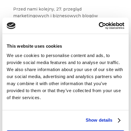
Przed nami kolejny, 27. przegląd
marketingowych i biznesowych blogów
oraz serwisów. W tym tygodniu przygotowaliśmy
dla Was treści m.in. z Customer Think,
Marketingu przy Kawie czy blogów Jeffa Bullasa
i Petera Fiska....
This website uses cookies
We use cookies to personalise content and ads, to
provide social media features and to analyse our traffic.
We also share information about your use of our site with
our social media, advertising and analytics partners who
may combine it with other information that you’ve
Dane kontaktowe
provided to them or that they’ve collected from your use
of their services.
questus

ul. Organizacji WiN 83/7
91-811 Łódź
Show details

601 098 038