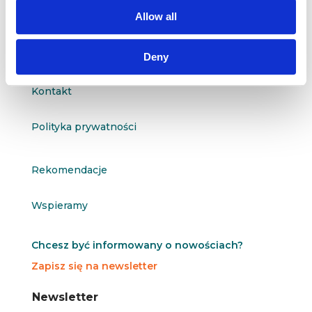
questus@questus.pl

Allow all
O nas
Deny
Kontakt
Polityka prywatności
Rekomendacje
Wspieramy
Chcesz być informowany o nowościach?
Zapisz się na newsletter
N
N
Newsletter
e
e