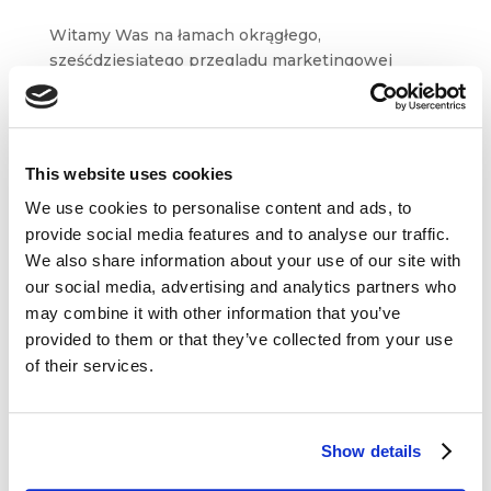
Witamy Was na łamach okrągłego,
sześćdziesiątego przeglądu marketingowej
blogosfery! W tej szczególnej odsłonie cyklu
wybraliśmy dla Was 7 artykułów,
m.in. z Marketingu przy Kawie, Convince &
Convert, Vidyard czy Businesses Grow....
This website uses cookies
We use cookies to personalise content and ads, to
provide social media features and to analyse our traffic.
We also share information about your use of our site with
our social media, advertising and analytics partners who
may combine it with other information that you’ve
Dane kontaktowe
provided to them or that they’ve collected from your use
of their services.
questus

ul. Organizacji WiN 83/7
91-811 Łódź
Show details

601 098 038