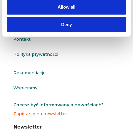
questus@questus.pl

Allow all
O nas
Deny
Kontakt
Polityka prywatności
Rekomendacje
Wspieramy
Chcesz być informowany o nowościach?
Zapisz się na newsletter
N
N
Newsletter
e
e