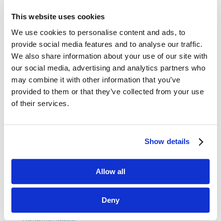
This website uses cookies
Dane kontaktowe
We use cookies to personalise content and ads, to
provide social media features and to analyse our traffic.
questus

We also share information about your use of our site with
ul. Organizacji WiN 83/7
our social media, advertising and analytics partners who
91-811 Łódź
may combine it with other information that you’ve

601 098 038
provided to them or that they’ve collected from your use
of their services.
questus@questus.pl

O nas
Show details
Kontakt
Allow all
Polityka prywatności
Deny
Rekomendacje