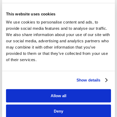
This website uses cookies
We use cookies to personalise content and ads, to
Dane kontaktowe
provide social media features and to analyse our traffic.
We also share information about your use of our site with
questus

ul. Organizacji WiN 83/7
our social media, advertising and analytics partners who
91-811 Łódź
may combine it with other information that you’ve
provided to them or that they’ve collected from your use

601 098 038
of their services.
questus@questus.pl

Show details
O nas
Allow all
Kontakt
Polityka prywatności
Deny