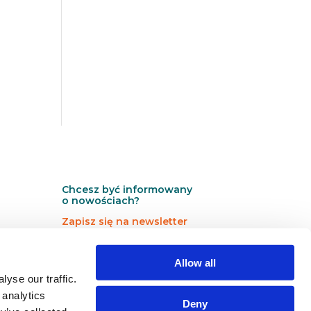
Chcesz być informowany
o nowościach?
Zapisz się na newsletter
N
N
Newsletter
Allow all
e
e
w
w
yse our traffic.
s
s
 analytics
Deny
l
l