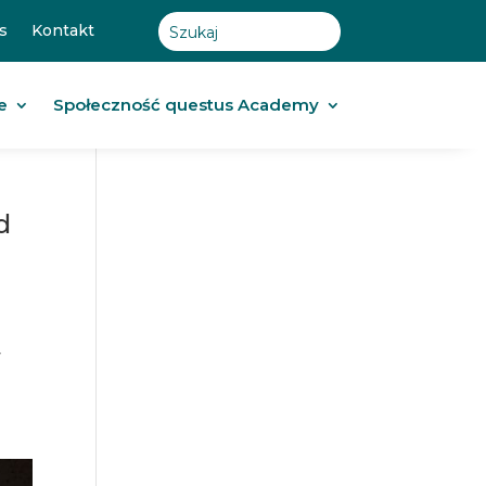
s
Kontakt
e
Społeczność questus Academy
d
y