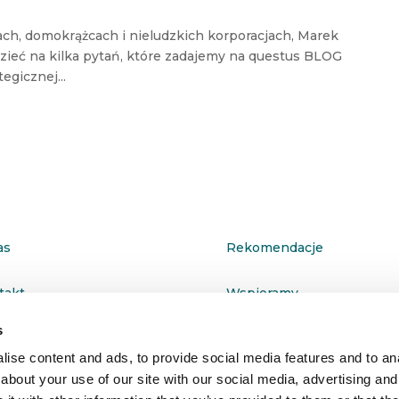
ach, domokrążcach i nieludzkich korporacjach, Marek
zieć na kilka pytań, które zadajemy na questus BLOG
egicznej...
as
Rekomendacje
takt
Wspieramy
s
ityka prywatności
ise content and ads, to provide social media features and to anal
about your use of our site with our social media, advertising and