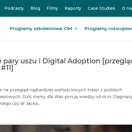
Podcasty
Blog
Filmy
Raporty
Case Studies
O na
Programy szkoleniowe CIM
Programy rozwojow
 pary uszu i Digital Adoption [przeglą
#11]
s na przegląd najbardziej wartościowych treści z polskich
nesowych. Dziś mamy dla Was porcję wiedzy od m.in. Dagmar
iego czy dr Jacka...