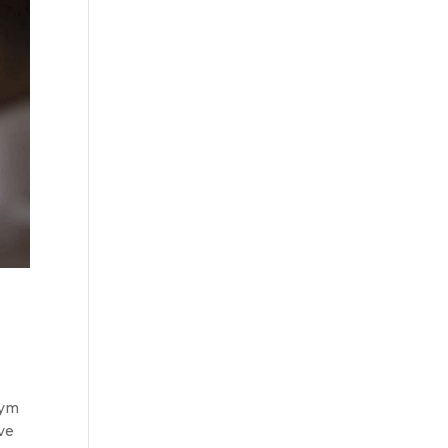
tym
ve