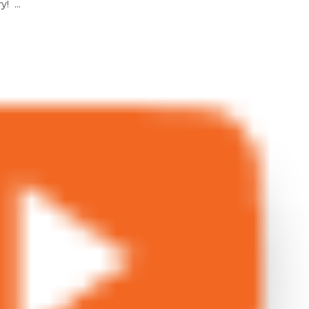
! ...