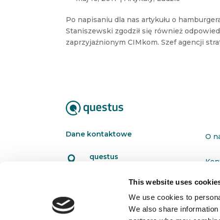
Po napisaniu dla nas artykułu o hamburger
Staniszewski zgodził się również odpowied
zaprzyjaźnionym CIMkom. Szef agencji strat
Dane kontaktowe
O n
questus

Kon
ul. Organizacji WiN 83/7
91-811 Łódź
This website uses cookie
Pol

601 098 038
We use cookies to personal
We also share information 
questus@questus.pl
