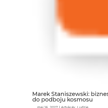
Marek Staniszewski: bizne
do podboju kosmosu
maj 16, 2017
|
Artykuły
,
Ludzie