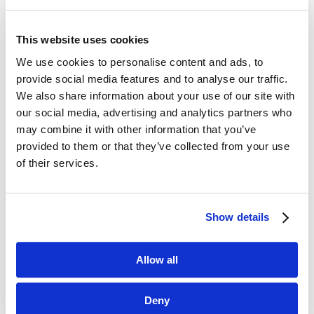
This website uses cookies
We use cookies to personalise content and ads, to
Dane kontaktowe
provide social media features and to analyse our traffic.
We also share information about your use of our site with
questus

our social media, advertising and analytics partners who
ul. Organizacji WiN 83/7
may combine it with other information that you’ve
91-811 Łódź
provided to them or that they’ve collected from your use

601 098 038
of their services.
questus@questus.pl

Show details
O nas
Allow all
Kontakt
Polityka prywatności
Deny