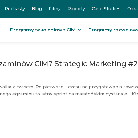
Podcasty
Blog
Filmy
Raporty
Case Studies
O na
Programy szkoleniowe CIM
Programy rozwojow
gzaminów CIM? Strategic Marketing #2
walka z czasem. Po pierwsze – czasu na przygotowania zawsz
emnego egzaminu to istny sprint na maratońskim dystansie. Kt