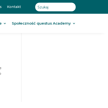
s
Kontakt
e
Społeczność questus Academy
e
o