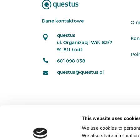
Dane kontaktowe
O n
questus

Kon
ul. Organizacji WiN 83/7
91-811 Łódź
Pol

601 098 038
questus@questus.pl

This website uses cookie
We use cookies to personal
We also share information 