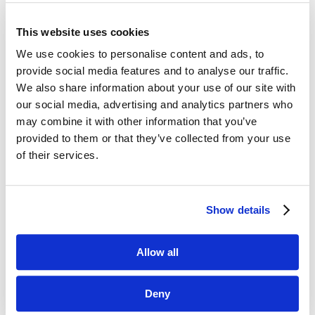
This website uses cookies
Dane kontaktowe
We use cookies to personalise content and ads, to
provide social media features and to analyse our traffic.
questus

We also share information about your use of our site with
ul. Organizacji WiN 83/7
our social media, advertising and analytics partners who
91-811 Łódź
may combine it with other information that you’ve
provided to them or that they’ve collected from your use

601 098 038
of their services.
questus@questus.pl

Show details
O nas
Kontakt
Allow all
Polityka prywatności
Deny