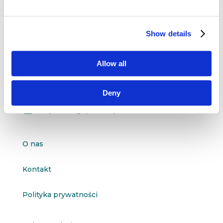
Dane kontaktowe
Show details
questus

ul. Organizacji WiN 83/7
Allow all
91-811 Łódź

601 098 038
Deny
questus@questus.pl

O nas
Kontakt
Polityka prywatności