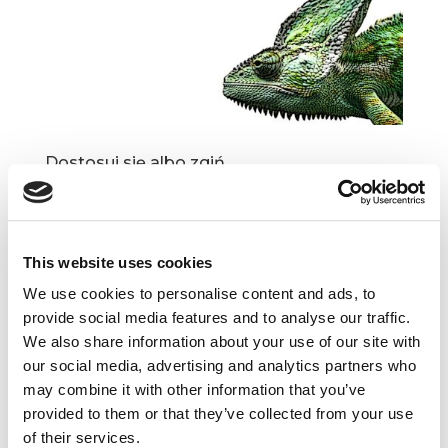
Dostosuj się albo zgiń
wrz 14, 2017
|
Artykuły
,
Trendy
Nieoficjalne motto Google’a brzmi „jeśli nie jesteś
szybki jesteś w d…” („If you’re not fast, you’re
This website uses cookies
fucked”[1]). Truizmem jest mówić, że żyjemy
w świecie dynamicznych zmian. Niemniej coraz
We use cookies to personalise content and ads, to
rzadziej w ogóle je zauważamy. Płyniemy...
provide social media features and to analyse our traffic.
We also share information about your use of our site with
our social media, advertising and analytics partners who
may combine it with other information that you’ve
Strona 2 z 2
«
1
2
provided to them or that they’ve collected from your use
of their services.