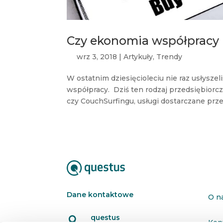
Czy ekonomia współpracy 
wrz 3, 2018
|
Artykuły
,
Trendy
W ostatnim dziesięcioleciu nie raz usłysz
współpracy. Dziś ten rodzaj przedsiębiorcz
czy CouchSurfingu, usługi dostarczane prz
Dane kontaktowe
O n
questus

Kon