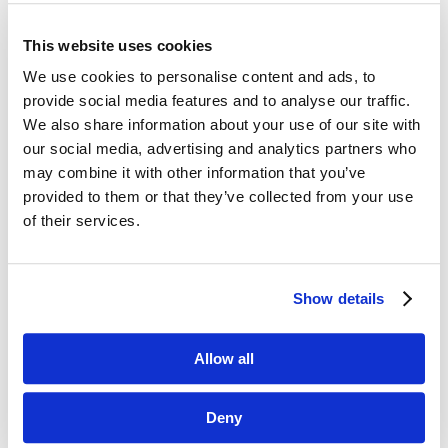
This website uses cookies
Dane kontaktowe
We use cookies to personalise content and ads, to
provide social media features and to analyse our traffic.
questus

We also share information about your use of our site with
ul. Organizacji WiN 83/7
our social media, advertising and analytics partners who
91-811 Łódź
may combine it with other information that you’ve
provided to them or that they’ve collected from your use

601 098 038
of their services.
questus@questus.pl

Show details
O nas
Kontakt
Allow all
Polityka prywatności
Deny