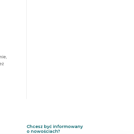
mie,
eż
Chcesz być informowany
o nowościach?