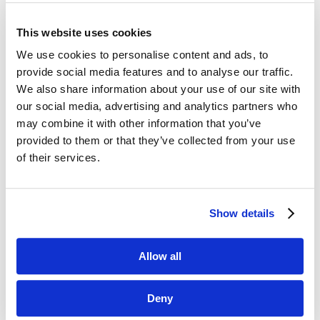
This website uses cookies
Dane kontaktowe
We use cookies to personalise content and ads, to
provide social media features and to analyse our traffic.
questus

We also share information about your use of our site with
ul. Organizacji WiN 83/7
our social media, advertising and analytics partners who
91-811 Łódź
may combine it with other information that you’ve
provided to them or that they’ve collected from your use

601 098 038
of their services.
questus@questus.pl

Show details
O nas
Kontakt
Allow all
Polityka prywatności
Deny