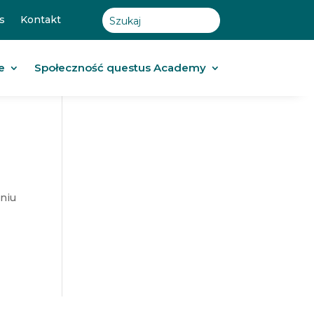
s
Kontakt
e
Społeczność questus Academy
eniu