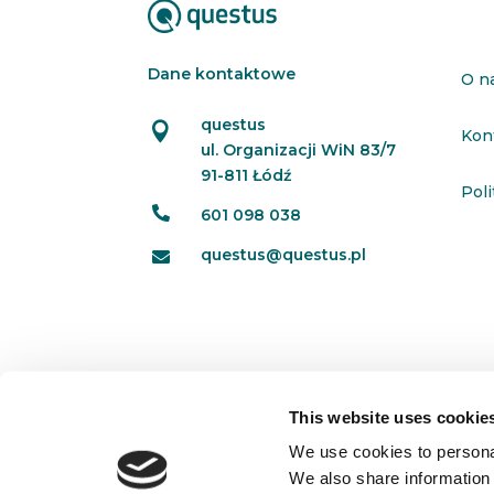
Dane kontaktowe
O n
questus

Kon
ul. Organizacji WiN 83/7
91-811 Łódź
Pol

601 098 038
questus@questus.pl

This website uses cookie
We use cookies to personal
We also share information 