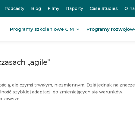
Podcasty
Blog
Filmy
Raporty
Case Studies
O na
Programy szkoleniowe CIM
Programy rozwojow
zasach „agile”
znością, ale czymś trwałym, niezmiennym. Dziś jednak na znacz
dolność szybkiej adaptacji do zmieniających się warunków.
a zawsze...