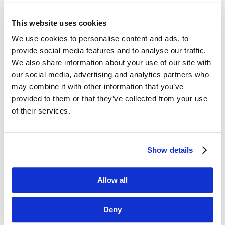
This website uses cookies
Dane kontaktowe
We use cookies to personalise content and ads, to
provide social media features and to analyse our traffic.
questus

We also share information about your use of our site with
ul. Organizacji WiN 83/7
our social media, advertising and analytics partners who
91-811 Łódź
may combine it with other information that you’ve
provided to them or that they’ve collected from your use

601 098 038
of their services.
questus@questus.pl

Show details
O nas
Kontakt
Allow all
Polityka prywatności
Deny