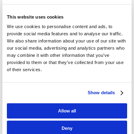
This website uses cookies
We use cookies to personalise content and ads, to
Dane kontaktowe
provide social media features and to analyse our traffic.
We also share information about your use of our site with
questus

our social media, advertising and analytics partners who
ul. Organizacji WiN 83/7
may combine it with other information that you’ve
91-811 Łódź
provided to them or that they’ve collected from your use

601 098 038
of their services.
questus@questus.pl

Show details
O nas
Allow all
Kontakt
Polityka prywatności
Deny