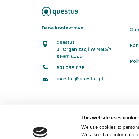
Dane kontaktowe
O n
questus

Kon
ul. Organizacji WiN 83/7
91-811 Łódź
Pol

601 098 038
questus@questus.pl

This website uses cookie
We use cookies to personal
We also share information 