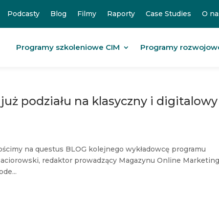
Podcasty
Blog
Filmy
Raporty
Case Studies
O na
Programy szkoleniowe CIM
Programy rozwojow
już podziału na klasyczny i digitalowy
 gościmy na questus BLOG kolejnego wykładowcę programu
 Maciorowski, redaktor prowadzący Magazynu Online Marketin
de...