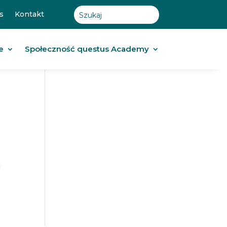
s
Kontakt
e
Społeczność questus Academy
g