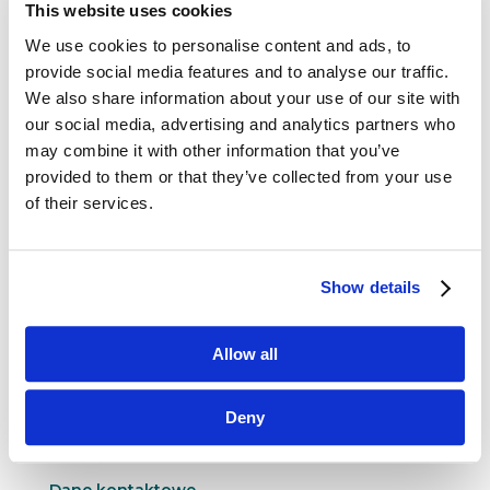
This website uses cookies
We use cookies to personalise content and ads, to
provide social media features and to analyse our traffic.
We also share information about your use of our site with
Rok 2023 – wyzwania i obawy
our social media, advertising and analytics partners who
postpandemicznej rzeczywistości
may combine it with other information that you’ve
sty 4, 2023
|
Artykuły
provided to them or that they’ve collected from your use
Rok 2022 przejdzie do historii jako jeden
of their services.
z najczarniejszych okresów. Postpandemiczna
rzeczywistość została zastąpiona przez wojnę
w Ukrainie oraz wyłaniający się kryzys
Show details
gospodarczy, który w końcówce roku silnie
uderzył w polską...
Allow all
Deny