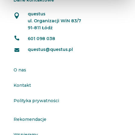
Dane kontaktowe
questus

ul. Organizacji WiN 83/7
91-811 Łódź

601 098 038
questus@questus.pl

O nas
Kontakt
Polityka prywatności
Rekomendacje
Wspieramy