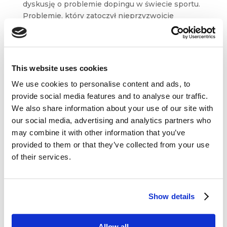
dyskusję o problemie dopingu w świecie sportu.
Problemie, który zatoczył nieprzyzwoicie
szerokie koła i zaangażował
nie tylko sportowców i dziennikarzy, ale również
największe...
This website uses cookies
We use cookies to personalise content and ads, to
provide social media features and to analyse our traffic.
We also share information about your use of our site with
our social media, advertising and analytics partners who
Dane kontaktowe
may combine it with other information that you’ve
provided to them or that they’ve collected from your use
questus

of their services.
ul. Organizacji WiN 83/7
91-811 Łódź

601 098 038
Show details
questus@questus.pl

Allow all