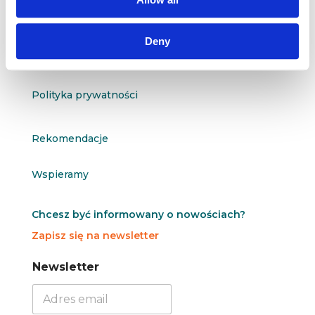
O nas
Deny
Kontakt
Polityka prywatności
Rekomendacje
Wspieramy
Chcesz być informowany o nowościach?
Zapisz się na newsletter
N
N
Newsletter
e
e
w
w
s
s