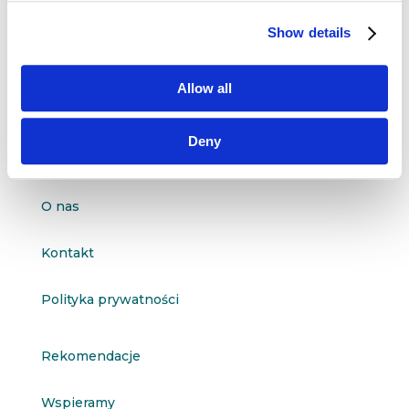
Show details
questus

ul. Organizacji WiN 83/7
91-811 Łódź
Allow all

601 098 038
Deny
questus@questus.pl

O nas
Kontakt
Polityka prywatności
Rekomendacje
Wspieramy