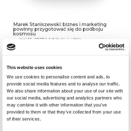
Marek Staniszewski: biznes i marketing
powinny przygotować się do podboju
kosmosu
maj 16, 2017
|
Artykuły
,
Ludzie
Po napisaniu dla nas artykułu o hamburgerach,
domokrążcach i nieludzkich korporacjach, Marek
Staniszewski zgodził się również odpowiedzieć
This website uses cookies
na kilka pytań, które zadajemy na questus BLOG
We use cookies to personalise content and ads, to
zaprzyjaźnionym CIMkom. Szef agencji
provide social media features and to analyse our traffic.
strategicznej...
We also share information about your use of our site with
our social media, advertising and analytics partners who
may combine it with other information that you’ve
provided to them or that they’ve collected from your use
of their services.
Dane kontaktowe